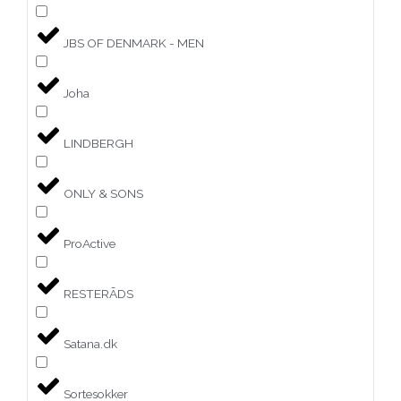
JBS OF DENMARK - MEN
Joha
LINDBERGH
ONLY & SONS
ProActive
RESTERÃDS
Satana.dk
Sortesokker