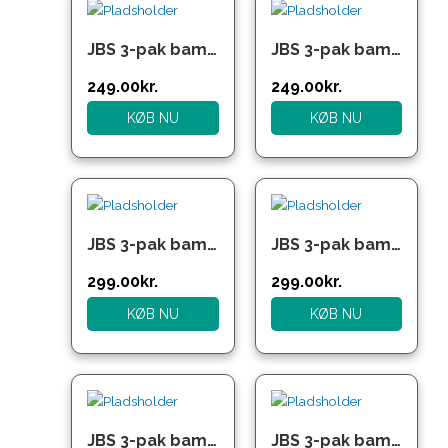
oprindelige
aktuelle
oprindelige
aktuelle
pris
pris
pris
pris
JBS 3-pak bambus boxershorts i forskellige farver – herre
JBS 3-pak bambus boxershorts i sort med farvet linning
var:
er:
var:
er:
299.00kr..
249.00kr..
299.00kr..
249.00kr..
249.00
kr.
249.00
kr.
KØB NU
KØB NU
JBS 3-pak bambus boxershorts i sort og blå – herre
JBS 3-pak bambus underbukser/boxershorts blå multifarvet til herre.
299.00
kr.
299.00
kr.
KØB NU
KØB NU
Den
Den
oprindelige
aktuelle
pris
pris
JBS 3-pak bambus underbukser/boxershorts multifarvet til herre.
JBS 3-pak bambusboksershorts – blå nuancer – herre
var:
er: