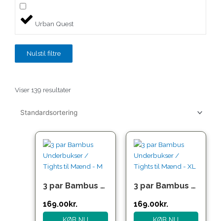
Urban Quest
Nulstil filtre
Viser 139 resultater
Den
Den
Den
Den
oprindelige
aktuelle
oprindelige
aktuelle
pris
pris
pris
pris
var:
er:
var:
er:
249.00kr..
169.00kr..
249.00kr..
169.00kr..
3 par Bambus Boxershorts til Mænd – Bløde & Åndbare Underbukser – M
3 par Bambus Boxershorts til Mænd – Bløde & Åndbare Underbukser – XL
169.00
kr.
169.00
kr.
KØB NU
KØB NU