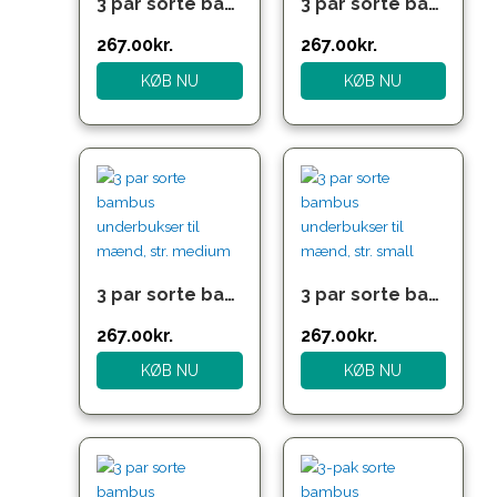
3 par sorte bambus underbukser til mænd, str. 4XL
3 par sorte bambus underbukser til mænd, str. large
267.00
kr.
267.00
kr.
KØB NU
KØB NU
Den
Den
Den
Den
oprindelige
aktuelle
oprindelige
aktuelle
pris
pris
pris
pris
var:
er:
var:
er:
357.00kr..
267.00kr..
357.00kr..
267.00kr..
3 par sorte bambus underbukser til mænd, str. medium
3 par sorte bambus underbukser til mænd, str. small
267.00
kr.
267.00
kr.
KØB NU
KØB NU
Den
Den
Den
Den
oprindelige
aktuelle
oprindelige
aktuelle
pris
pris
pris
pris