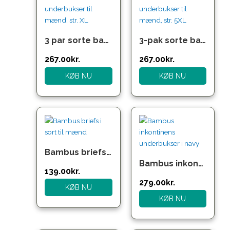
var:
er:
var:
er:
357.00kr..
267.00kr..
357.00kr..
267.00kr..
3 par sorte bambus underbukser til mænd, str. XL
3-pak sorte bambus underbukser til mænd, str. 5XL
267.00
kr.
267.00
kr.
KØB NU
KØB NU
Bambus briefs i sort til mænd
Bambus inkontinens underbukser i navy
139.00
kr.
279.00
kr.
KØB NU
KØB NU