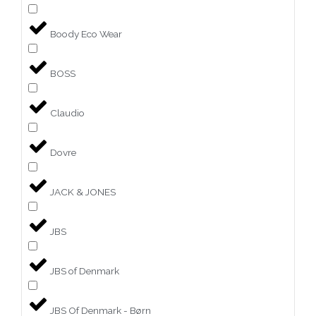
Boody Eco Wear
BOSS
Claudio
Dovre
JACK & JONES
JBS
JBS of Denmark
JBS Of Denmark - Børn