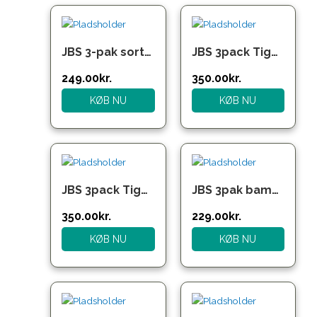
Den
Den
oprindelige
aktuelle
pris
pris
JBS 3-pak sorte bambusunderbukser til herre – S-3XL
JBS 3pack Tights Bamboo
var:
er:
299.00kr..
249.00kr..
249.00
kr.
350.00
kr.
KØB NU
KØB NU
Den
Den
oprindelige
aktuelle
pris
pris
JBS 3pack Tights Bamboo.
JBS 3pak bambus underbukser i forskellige farver til herre
var:
er:
380.00kr..
229.00kr..
350.00
kr.
229.00
kr.
KØB NU
KØB NU
Den
Den
Den
Den
oprindelige
aktuelle
oprindelige
aktuelle
pris
pris
pris
pris