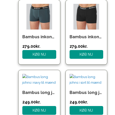
Bambus inkontinens underbukser i petrol
Bambus inkontinens underbukser i sort
279.00
kr.
279.00
kr.
KØB NU
KØB NU
Bambus long johns i navy til mænd
Bambus long johns i sort til mænd
249.00
kr.
249.00
kr.
KØB NU
KØB NU