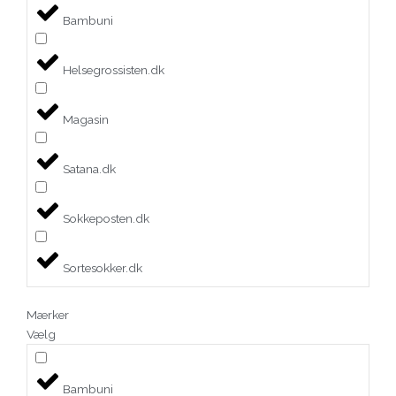
Bambuni
Helsegrossisten.dk
Magasin
Satana.dk
Sokkeposten.dk
Sortesokker.dk
Mærker
Vælg
Bambuni