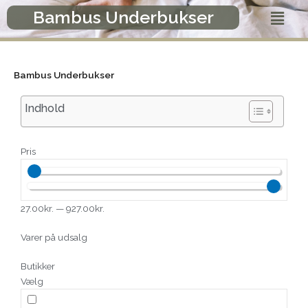
Gå
Menu
Bambus Underbukser
til
indholdet
Bambus Underbukser
Indhold
Pris
27.00
kr.
—
927.00
kr.
Varer på udsalg
Butikker
Vælg