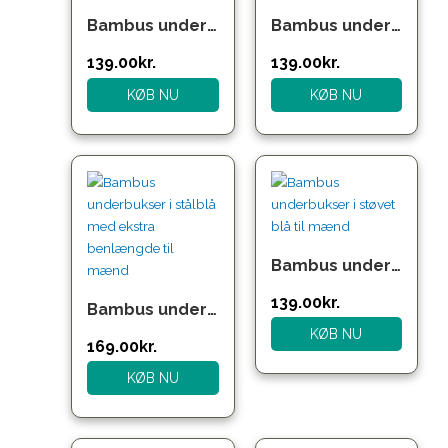
Bambus underbukser i sort til mænd
Bambus underbukser i sort til mænd m. gylp
139.00
kr.
139.00
kr.
KØB NU
KØB NU
Bambus underbukser i støvet blå til mænd
139.00
kr.
Bambus underbukser i stålblå med ekstra benlængde til mænd
KØB NU
169.00
kr.
KØB NU
Den
Den
Den
Den