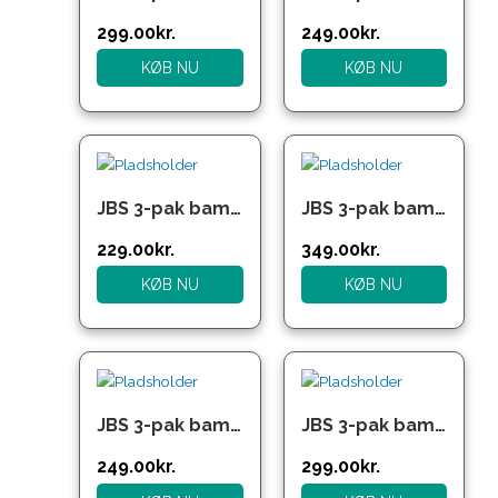
299.00kr..
249.00kr..
299.00
kr.
249.00
kr.
KØB NU
KØB NU
Den
Den
Den
Den
oprindelige
aktuelle
oprindelige
aktuelle
pris
pris
pris
pris
JBS 3-pak bambusboxershorts i forskellige farver til herre – OUTLET
JBS 3-pak bambusunderbukser i blå multifarver til herre
var:
er:
var:
er:
349.00kr..
229.00kr..
449.00kr..
349.00kr..
229.00
kr.
349.00
kr.
KØB NU
KØB NU
Den
Den
Den
Den
oprindelige
aktuelle
oprindelige
aktuelle
pris
pris
pris
pris
JBS 3-pak bambusunderbukser i flere farver til drenge
JBS 3-pak bambusunderbukser i flere farver til herre
var:
er:
var:
er:
299.00kr..
249.00kr..
400.00kr..
299.00kr..
249.00
kr.
299.00
kr.