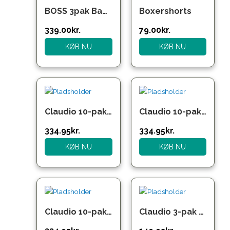
pris
pris
BOSS 3pak Bambus Underbukser multifarvet til herre
Boxershorts
var:
er:
399.00kr..
339.00kr..
339.00
kr.
79.00
kr.
KØB NU
KØB NU
Claudio 10-pak bambusunderbukser i blandede farver til herre
Claudio 10-pak bambusunderbukser i sort til herre
334.95
kr.
334.95
kr.
KØB NU
KØB NU
Claudio 10-pak bambusunderbukser i sort, blå og grå til herre
Claudio 3-pak bambustights i flere farver til herre