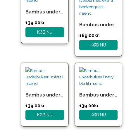
Bambus underbukser i lilla til mænd
139.00
kr.
Bambus underbukser i lyseblå med ekstra benlængde til mænd
KØB NU
169.00
kr.
KØB NU
Bambus underbukser i mint til mænd
Bambus underbukser i navy blå til mænd
139.00
kr.
139.00
kr.
KØB NU
KØB NU