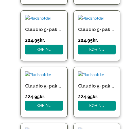
Claudio 5-pak bambustights i orange og bordeaux til herre
Claudio 5-pak bambustights i sort, grå og blå til herre
224.95
kr.
224.95
kr.
KØB NU
KØB NU
Claudio 5-pak bambusunderbukser i blandede farver til herre
Claudio 5-pak bambusunderbukser i sort til herre
224.95
kr.
224.95
kr.
KØB NU
KØB NU
Den
Den