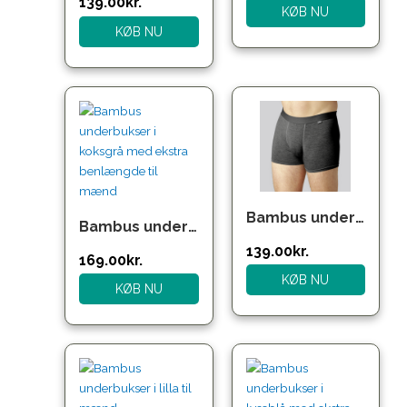
139.00
kr.
KØB NU
KØB NU
Bambus underbukser i koksgrå med koksgrå elastik til mænd
Bambus underbukser i koksgrå med ekstra benlængde til mænd
139.00
kr.
169.00
kr.
KØB NU
KØB NU