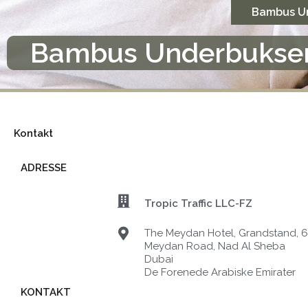
Gå
Bambus U
til
indholdet
Bambus Underbukse
Kontakt
ADRESSE
Tropic Traffic LLC-FZ
The Meydan Hotel, Grandstand, 6t
Meydan Road, Nad Al Sheba
Dubai
De Forenede Arabiske Emirater
KONTAKT