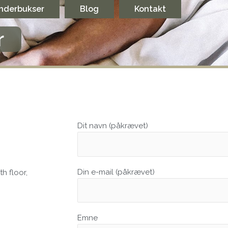
nderbukser
Blog
Kontakt
r
Dit navn (påkrævet)
Din e-mail (påkrævet)
h floor,
Emne