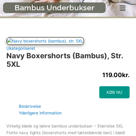
Gå
Menu
Bambus Underbukser
til
indholdet
Ukategoriseret
Navy Boxershorts (bambus), Str.
5XL
119.00
kr.
KØB NU
Beskrivelse
Yderligere information
Virkelig bløde og lækre bambus underbukser – Størrelse 5XL
Flotte navy tights (boxershorts med tætsiddende ben) i blødt