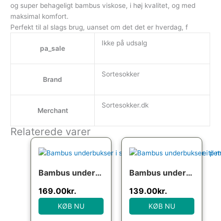
og super behageligt bambus viskose, i høj kvalitet, og med
maksimal komfort.
Perfekt til al slags brug, uanset om det det er hverdag, f
Ikke på udsalg
pa_sale
Sortesokker
Brand
Sortesokker.dk
Merchant
Relaterede varer
Bambus underbukser i sort med ekstra benlængde til mænd
Bambus underbukser i petrol til mænd
169.00
kr.
139.00
kr.
KØB NU
KØB NU