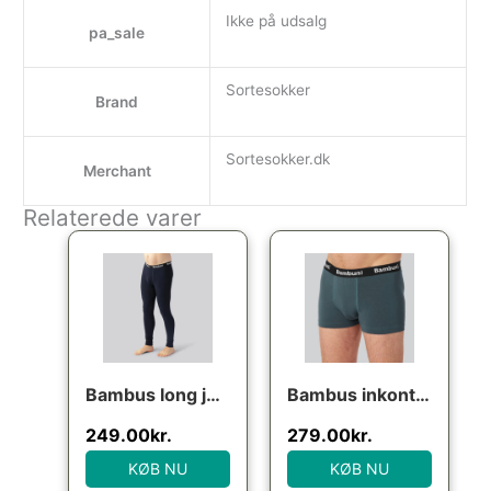
Ikke på udsalg
pa_sale
Sortesokker
Brand
Sortesokker.dk
Merchant
Relaterede varer
Bambus long johns i navy til mænd
Bambus inkontinens underbukser i petrol
249.00
kr.
279.00
kr.
KØB NU
KØB NU