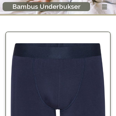
Gå
Menu
Bambus Underbukser
til
indholdet