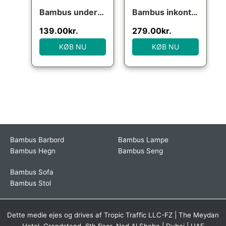
Bambus underbukser i petrol til mænd
Bambus inkontinens underbukser i petrol
139.00
kr.
279.00
kr.
KØB NU
KØB NU
Bambus Barbord
Bambus Lampe
Bambus Hegn
Bambus Seng
Bambus Sofa
Bambus Stol
Dette medie ejes og drives af Tropic Traffic LLC-FZ | The Meydan