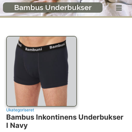
Gå
Menu
Bambus Underbukser
til
indholdet
Ukategoriseret
Bambus Inkontinens Underbukser
I Navy