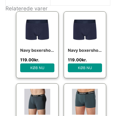
Relaterede varer
Navy boxershorts (bambus), str. large
Navy boxershorts (bambus), str. medium
119.00
kr.
119.00
kr.
KØB NU
KØB NU