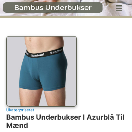
Gå
Menu
Bambus Underbukser
til
indholdet
Ukategoriseret
Bambus Underbukser I Azurblå Til
Mænd