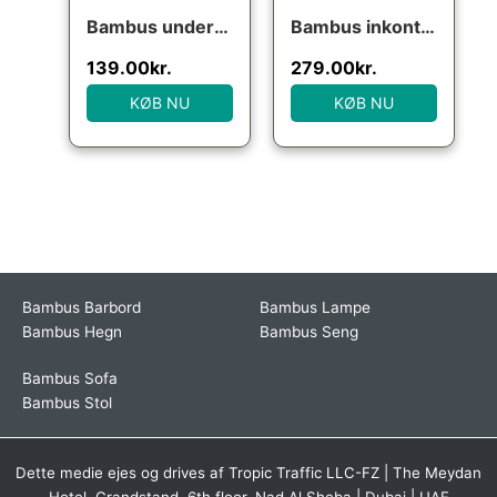
Bambus underbukser i koksgrå med koksgrå elastik til mænd
Bambus inkontinens underbukser i sort
139.00
kr.
279.00
kr.
KØB NU
KØB NU
Bambus Barbord
Bambus Lampe
Bambus Hegn
Bambus Seng
Bambus Sofa
Bambus Stol
Dette medie ejes og drives af Tropic Traffic LLC-FZ | The Meydan