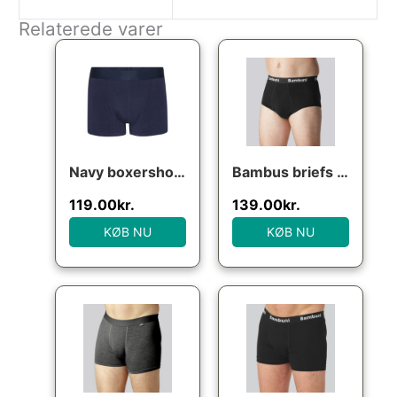
Relaterede varer
Navy boxershorts (bambus), str. XL
Bambus briefs i sort til mænd
119.00
kr.
139.00
kr.
KØB NU
KØB NU