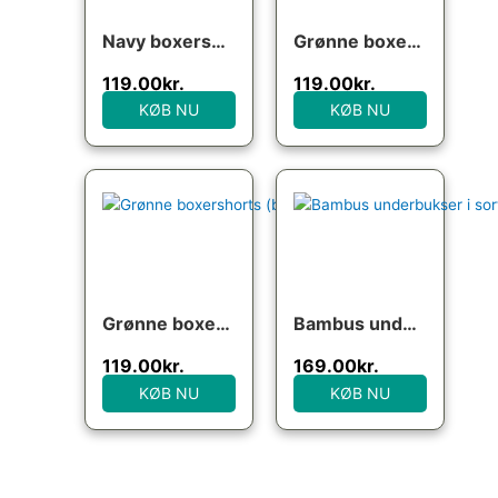
Navy boxershorts (bambus), str. 3XL
Grønne boxershorts (bambus), str. XL
119.00
kr.
119.00
kr.
KØB NU
KØB NU
Grønne boxershorts (bambus), str. medium
Bambus underbukser i sort med ekstra benlængde til mænd
119.00
kr.
169.00
kr.
KØB NU
KØB NU