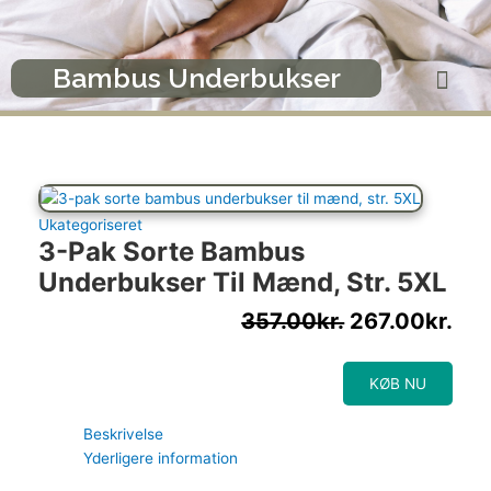
Gå
Bambus Underbukser
til
indholdet
Menu
Bambus Underbukser
Den
De
oprindelige
akt
pris
pri
var:
er:
357.00kr..
267
Ukategoriseret
3-Pak Sorte Bambus
Underbukser Til Mænd, Str. 5XL
357.00
kr.
267.00
kr.
KØB NU
Beskrivelse
Yderligere information