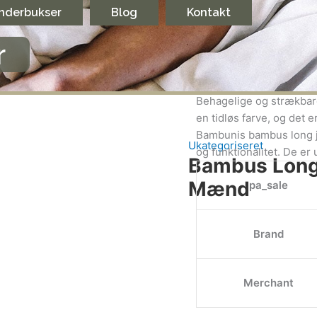
nderbukser
Blog
Kontakt
r
Beskrivelse
Yderl
Behagelige og strækbar
en tidløs farve, og det e
Bambunis bambus long j
Ukategoriseret
og funktionalitet. De er
Bambus Long 
Mænd
pa_sale
Brand
Merchant