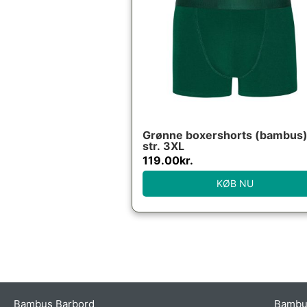
Grønne boxershorts (bambus)
str. 3XL
119.00
kr.
KØB NU
Bambus Barbord
Bambu