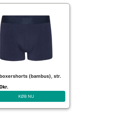
boxershorts (bambus), str.
0
kr.
KØB NU