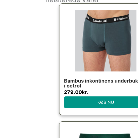
Bambus inkontinens underbuk
i petrol
279.00
kr.
KØB NU