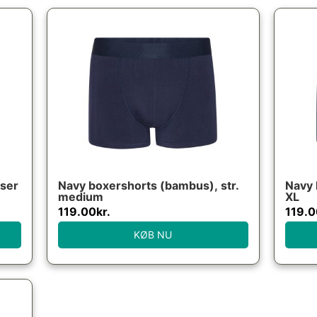
ser
Navy boxershorts (bambus), str.
Navy 
medium
XL
119.00
kr.
119.0
KØB NU