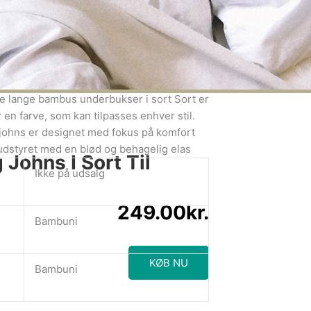
igere information
e lange bambus underbukser i sort Sort er
r en farve, som kan tilpasses enhver stil.
ohns er designet med fokus på komfort
 udstyret med en blød og behagelig elas
Johns I Sort Til
Ikke på udsalg
249.00
kr.
Bambuni
KØB NU
Bambuni