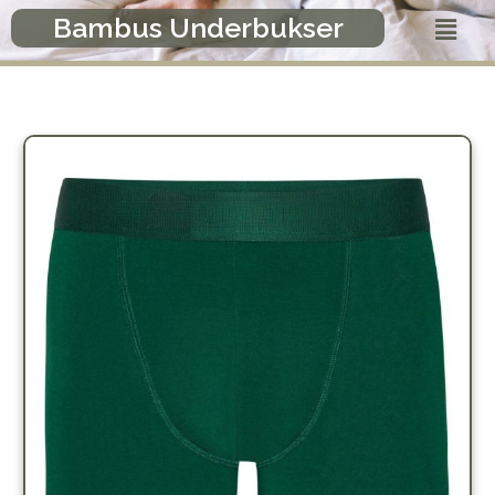
Gå
Menu
Bambus Underbukser
til
indholdet