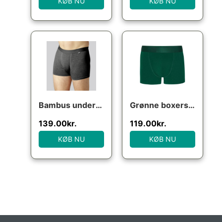
KØB NU
KØB NU
Bambus underbukser i koksgrå med koksgrå elastik til mænd
Grønne boxershorts (bambus), str. 4XL
139.00
kr.
119.00
kr.
KØB NU
KØB NU