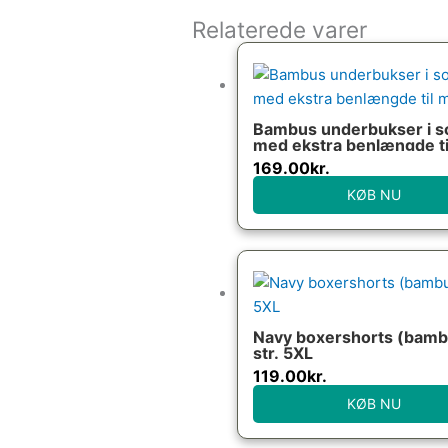
Relaterede varer
Bambus underbukser i s
med ekstra benlængde ti
mænd
169.00
kr.
KØB NU
Navy boxershorts (bamb
str. 5XL
119.00
kr.
KØB NU