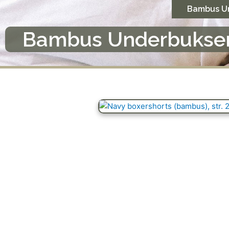
Gå
Bambus U
til
indholdet
Bambus Underbukse