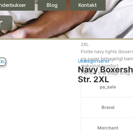
nderbukser
Blog
Kontakt
r
Beskrivelse
Yderli
Virkelig bløde og lækre
2XL
Flotte navy tights (boxe
og super behageligt bamb
Ukategoriseret
maksimal komfort.
Navy Boxersh
Perfekt til al slags brug
Str. 2XL
pa_sale
Brand
Merchant