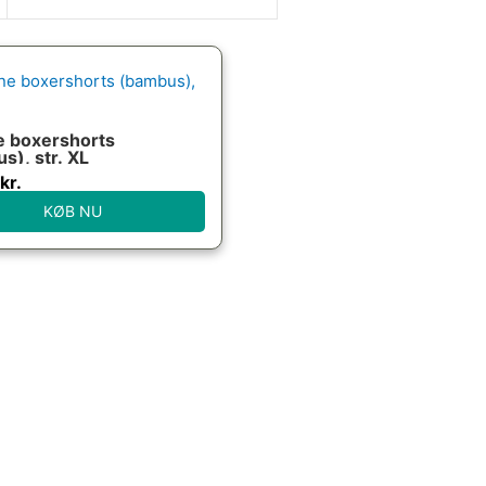
 boxershorts
s), str. XL
kr.
KØB NU