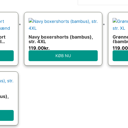
ort
Navy boxershorts (bambus),
Grønne
l
str. 4XL
(bambu
119.00
kr.
119.00
KØB NU
us),