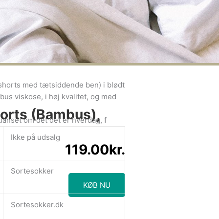
gere information
 bambus underbukser – Størrelse
rshorts med tætsiddende ben) i blødt
us viskose, i høj kvalitet, og med
orts (bambus),
, uanset om det det er hverdag, f
Ikke på udsalg
119.00
kr.
Sortesokker
KØB NU
Sortesokker.dk