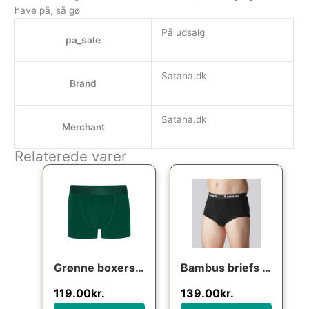
have på, så gø
På udsalg
pa_sale
Satana.dk
Brand
Satana.dk
Merchant
Relaterede varer
Grønne boxershorts (bambus), str. 4XL
Bambus briefs i sort til mænd
119.00
kr.
139.00
kr.