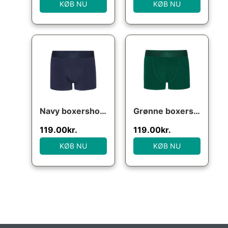
KØB NU
KØB NU
Navy boxershorts (bambus), str. XL
Grønne boxershorts (bambus), str. medium
119.00
kr.
119.00
kr.
KØB NU
KØB NU