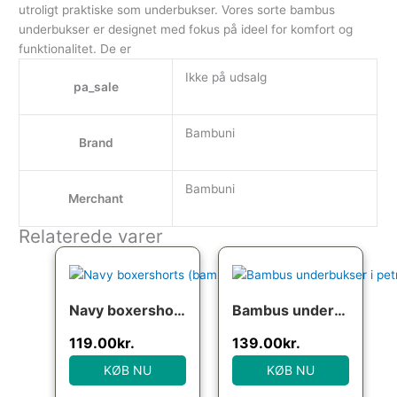
utroligt praktiske som underbukser. Vores sorte bambus
underbukser er designet med fokus på ideel for komfort og
funktionalitet. De er
Ikke på udsalg
pa_sale
Bambuni
Brand
Bambuni
Merchant
Relaterede varer
Navy boxershorts (bambus), str. medium
Bambus underbukser i petrol til mænd
119.00
kr.
139.00
kr.
KØB NU
KØB NU