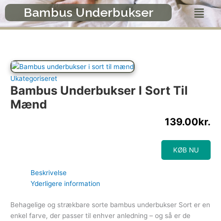
Gå
Menu
Bambus Underbukser
til
indholdet
Ukategoriseret
Bambus Underbukser I Sort Til
Mænd
139.00
kr.
KØB NU
Beskrivelse
Yderligere information
Behagelige og strækbare sorte bambus underbukser Sort er en
enkel farve, der passer til enhver anledning – og så er de