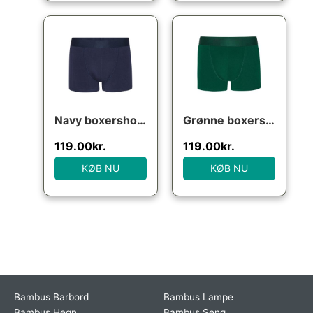
Navy boxershorts (bambus), str. 2XL
Grønne boxershorts (bambus), str. large
119.00
kr.
119.00
kr.
KØB NU
KØB NU
Bambus Barbord
Bambus Lampe
Bambus Hegn
Bambus Seng