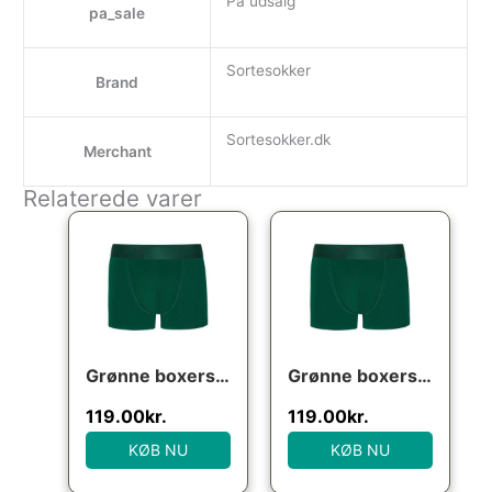
På udsalg
pa_sale
Sortesokker
Brand
Sortesokker.dk
Merchant
Relaterede varer
Grønne boxershorts (bambus), str. 4XL
Grønne boxershorts (bambus), str. XL
119.00
kr.
119.00
kr.
KØB NU
KØB NU