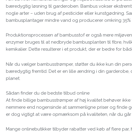
bæredygtig løsning til garderoben. Bambus vokser ekstremt 
nogle arter – uden brug af pesticider eller kunstgødning.
bambusplantager mindre vand og producerer omkring 35% mer
Produktionsprocessen af bambusstof er også mere miljøvenli
enzymer bruges til at nedbryde bambusplanten til fibre, hvi
kemikalier. Dette resulterer i et produkt, der er bedre for bå
Når du vælger bambusstrømper, støtter du ikke kun din per
bæredygtig fremtid. Det er en lille ændring i din garderobe, 
planet.
Sådan finder du de bedste tilbud online
At finde billige bambusstrømper af høj kvalitet behøver ikke 
nemmere end nogensinde at sammenligne priser og finde go
er dog vigtigt at være opmærksom på kvaliteten, når du går ef
Mange onlinebutikker tilbyder rabatter ved køb af flere par