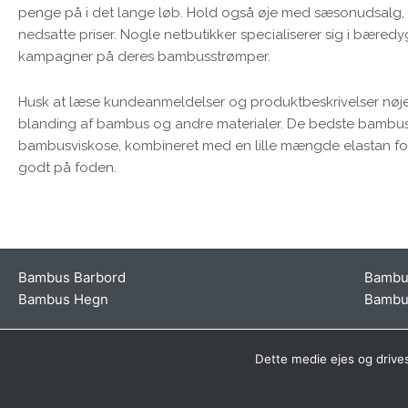
penge på i det lange løb. Hold også øje med sæsonudsalg, hv
nedsatte priser. Nogle netbutikker specialiserer sig i bære
kampagner på deres bambusstrømper.
Husk at læse kundeanmeldelser og produktbeskrivelser nøje f
blanding af bambus og andre materialer. De bedste bambu
bambusviskose, kombineret med en lille mængde elastan for 
godt på foden.
Bambus Barbord
Bambu
Bambus Hegn
Bambu
Dette medie ejes og drive