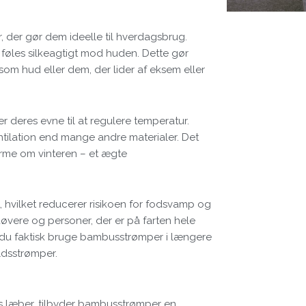
der gør dem ideelle til hverdagsbrug.
 føles silkeagtigt mod huden. Dette gør
som hud eller dem, der lider af eksem eller
eres evne til at regulere temperatur.
ntilation end mange andre materialer. Det
arme om vinteren – et ægte
hvilket reducerer risikoen for fodsvamp og
øvere og personer, der er på farten hele
n du faktisk bruge bambusstrømper i længere
ldsstrømper.
les læber, tilbyder bambusstrømper en