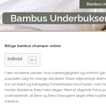
Gå
Bambus U
til
indholdet
Bambus Underbukse
Billige bambus strømper online
Indhold
I den moderne verden, hvor bæredygtighed og komfort går 
populært valg for mange danskere. Disse miljøvenlige alternati
kun en blød og behagelig fornemmelse mod huden, men har 
holder fødderne friske hele dagen. Med et stigende fokus på
overraskende, at flere og flere forbrugere søger efter kvalit
bambus.