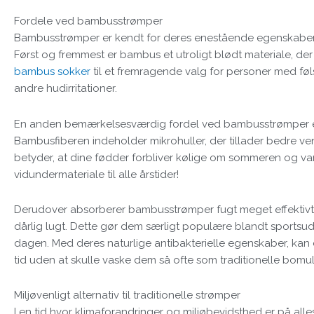
Fordele ved bambusstrømper
Bambusstrømper er kendt for deres enestående egenskaber, 
Først og fremmest er bambus et utroligt blødt materiale, der
bambus sokker
til et fremragende valg for personer med føl
andre hudirritationer.
En anden bemærkelsesværdig fordel ved bambusstrømper er d
Bambusfiberen indeholder mikrohuller, der tillader bedre ve
betyder, at dine fødder forbliver kølige om sommeren og v
vidundermateriale til alle årstider!
Derudover absorberer bambusstrømper fugt meget effektivt, 
dårlig lugt. Dette gør dem særligt populære blandt sportsud
dagen. Med deres naturlige antibakterielle egenskaber, ka
tid uden at skulle vaske dem så ofte som traditionelle bomu
Miljøvenligt alternativ til traditionelle strømper
I en tid hvor klimaforandringer og miljøbevidsthed er på al