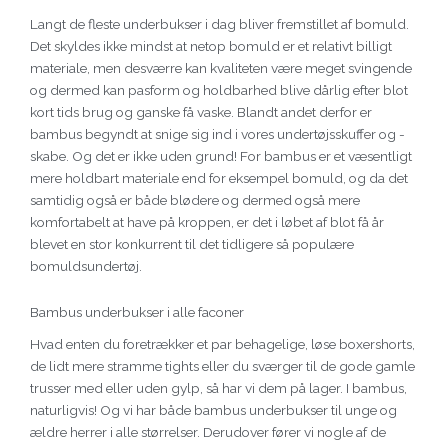
Langt de fleste underbukser i dag bliver fremstillet af bomuld.
Det skyldes ikke mindst at netop bomuld er et relativt billigt
materiale, men desværre kan kvaliteten være meget svingende
og dermed kan pasform og holdbarhed blive dårlig efter blot
kort tids brug og ganske få vaske. Blandt andet derfor er
bambus begyndt at snige sig ind i vores undertøjsskuffer og -
skabe. Og det er ikke uden grund! For bambus er et væsentligt
mere holdbart materiale end for eksempel bomuld, og da det
samtidig også er både blødere og dermed også mere
komfortabelt at have på kroppen, er det i løbet af blot få år
blevet en stor konkurrent til det tidligere så populære
bomuldsundertøj.
Bambus underbukser i alle faconer
Hvad enten du foretrækker et par behagelige, løse boxershorts,
de lidt mere stramme tights eller du sværger til de gode gamle
trusser med eller uden gylp, så har vi dem på lager. I bambus,
naturligvis! Og vi har både bambus underbukser til unge og
ældre herrer i alle størrelser. Derudover fører vi nogle af de