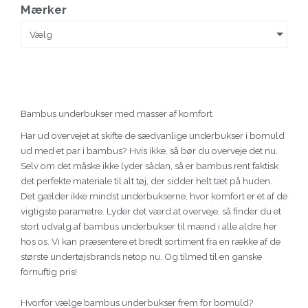
Mærker
Vælg
Bambus underbukser med masser af komfort
Har ud overvejet at skifte de sædvanlige underbukser i bomuld
ud med et par i bambus? Hvis ikke, så bør du overveje det nu.
Selv om det måske ikke lyder sådan, så er bambus rent faktisk
det perfekte materiale til alt tøj, der sidder helt tæt på huden.
Det gælder ikke mindst underbukserne, hvor komfort er et af de
vigtigste parametre. Lyder det værd at overveje, så finder du et
stort udvalg af bambus underbukser til mænd i alle aldre her
hos os. Vi kan præsentere et bredt sortiment fra en række af de
største undertøjsbrands netop nu. Og tilmed til en ganske
fornuftig pris!
Hvorfor vælge bambus underbukser frem for bomuld?