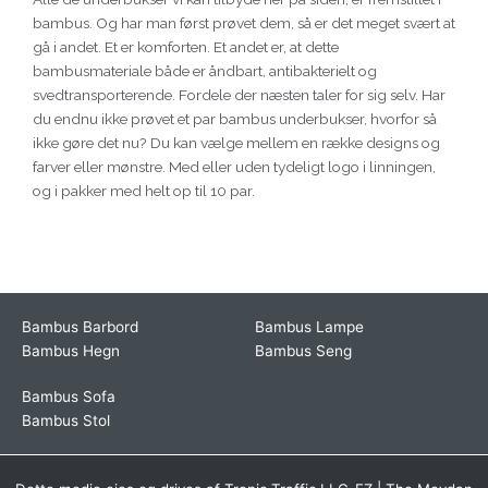
bambus. Og har man først prøvet dem, så er det meget svært at
gå i andet. Et er komforten. Et andet er, at dette
bambusmateriale både er åndbart, antibakterielt og
svedtransporterende. Fordele der næsten taler for sig selv. Har
du endnu ikke prøvet et par bambus underbukser, hvorfor så
ikke gøre det nu? Du kan vælge mellem en række designs og
farver eller mønstre. Med eller uden tydeligt logo i linningen,
og i pakker med helt op til 10 par.
Bambus Barbord
Bambus Lampe
Bambus Hegn
Bambus Seng
Bambus Sofa
Bambus Stol