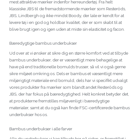
mest attraktive mærker indenfor herreundertøj. Fra helt
klassiske JBS til de fremadstormende mærker som Resteröds,
JBS, Lindbergh og ikke mindst Boody, der lale er kendt for at
levere tøj i en god og holdbar kvalitet, der er som skabt til at
blive brugt igen og igen uden at miste sin elasticitet og facon.
Bæredygtige bambus underbukser
Ud over at vi ønsker at sikre dig en større komfort ved at tilbyde
bambus underbukser, der er væsentligt mere behagelige at
have på end traditionelle bomulds trusser, så vil vi også gerne
sikre miljøet omkring os. Dels er bambus et væsentligt mere
miljørigtigt materiale end bomuld, dels har vi specifikt udvalgt
vores produkter fra mærker som blandt andet Resteröds og
JBS, der har fokus på bæredygtighed. Helt konkret betyder det,
at produkterne fremstilles miljøvenligt i bæredygtige
materialer, samt at du også kan finde FSC-certificerede bambus
underbukser hos os.
Bambus underbukser i alle farver
Alle de underbukser vi kan tilbyde her på siden, er fremstillet i