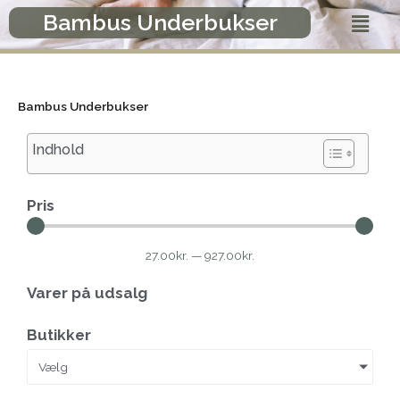
Gå
Menu
Bambus Underbukser
til
indholdet
Bambus Underbukser
Indhold
Pris
27.00
kr.
—
927.00
kr.
Varer på udsalg
Butikker
Vælg